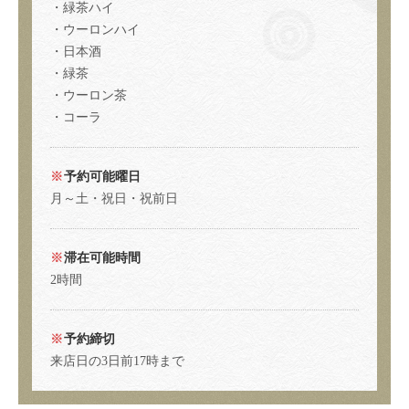
・緑茶ハイ
★2時間飲み放題付き★貸し切り宴会 女将のお任せコース |
奈良酒処やまと
・ウーロンハイ
東京都小金井市本町６丁目５－３ シャトー小金井１F
・日本酒
https://narasakedokoroyamato.owst.jp/courses/172600146
・緑茶
・ウーロン茶
お店情報をコピー
・コーラ
予約可能曜日
月～土・祝日・祝前日
閉じる
滞在可能時間
2時間
予約締切
来店日の3日前17時まで