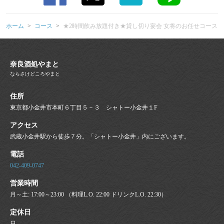
ホーム
コース
★2時間飲み放題付き★貸し切り宴会 女将のお任せコース
奈良酒処やまと
ならさけどころやまと
住所
東京都小金井市本町６丁目５－３ シャトー小金井１F
アクセス
武蔵小金井駅から徒歩７分。「シャトー小金井」内にございます。
電話
042-409-0747
営業時間
月～土: 17:00～23:00 （料理L.O. 22:00 ドリンクL.O. 22:30）
定休日
日